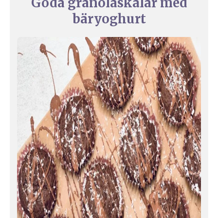
Goda granolaskålar med
bäryoghurt