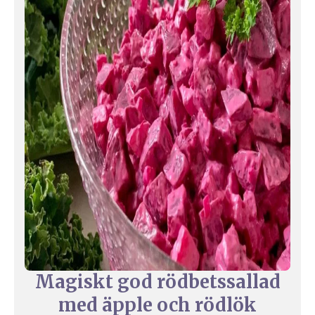
Magiskt god rödbetssallad
med äpple och rödlök