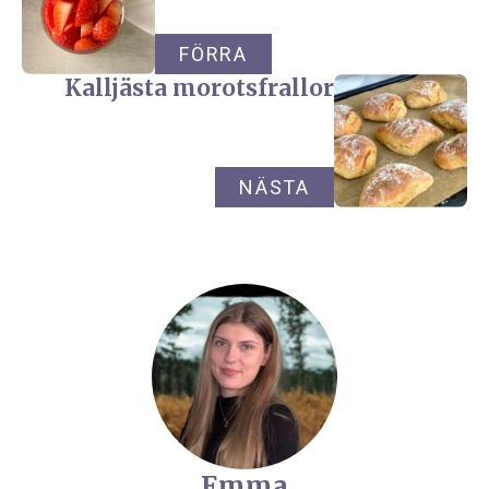
FÖRRA
Kalljästa morotsfrallor
NÄSTA
Emma