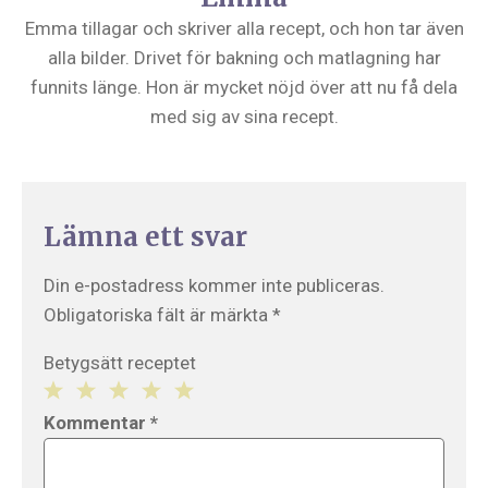
Emma tillagar och skriver alla recept, och hon tar även
alla bilder. Drivet för bakning och matlagning har
funnits länge. Hon är mycket nöjd över att nu få dela
med sig av sina recept.
Lämna ett svar
Din e-postadress kommer inte publiceras.
Obligatoriska fält är märkta
*
Betygsätt receptet
1
2
3
4
5
Kommentar
*
Star
Stars
Stars
Stars
Stars