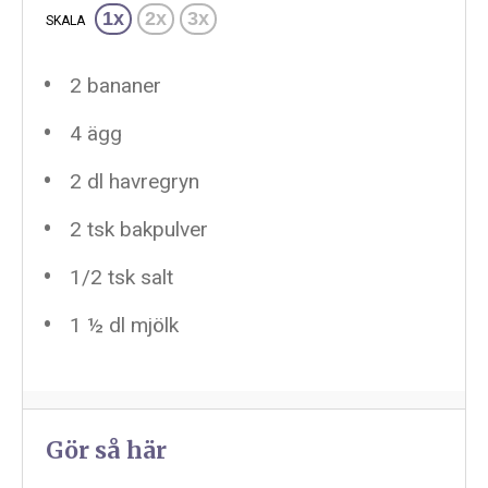
1x
2x
3x
SKALA
2
bananer
4
ägg
2
dl havregryn
2
tsk bakpulver
1/2
tsk salt
1 ½
dl mjölk
Gör så här