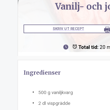
Vanilj- och 
SKRIV UT RECEPT
Total tid:
20 m
Ingredienser
500 g
vaniljkvarg
2
dl vispgrädde