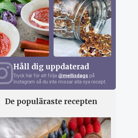
Håll dig uppdaterad
Tryck här för att följa
@mellisdags
på
Instagram så du inte missar alla nya recept.
De populäraste recepten