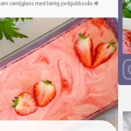
sam vaniljglass med härlig jordgubbssås.🍓