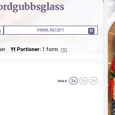
jordgubbsglass
PINNA RECEPT
in
Portioner:
1
form.
1
x
1x
2x
3x
SKALA