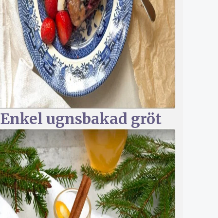
Enkel ugnsbakad gröt