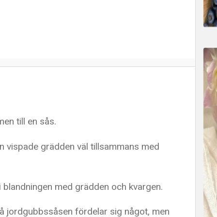
en till en sås.
n vispade grädden väl tillsammans med
n i blandningen med grädden och kvargen.
så jordgubbssåsen fördelar sig något, men