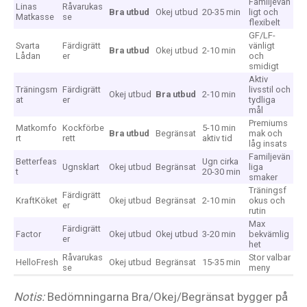
Familjevän
Linas
Råvarukas
Bra utbud
Okej utbud
20-35 min
ligt och
Matkasse
se
flexibelt
GF/LF-
Svarta
Färdigrätt
vänligt
Bra utbud
Okej utbud
2-10 min
Lådan
er
och
smidigt
Aktiv
Träningsm
Färdigrätt
livsstil och
Okej utbud
Bra utbud
2-10 min
at
er
tydliga
mål
Premiums
Matkomfo
Kockförbe
5-10 min
Bra utbud
Begränsat
mak och
rt
rett
aktiv tid
låg insats
Familjevän
Betterfeas
Ugn cirka
Ugnsklart
Okej utbud
Begränsat
liga
t
20-30 min
smaker
Träningsf
Färdigrätt
KraftKöket
Okej utbud
Begränsat
2-10 min
okus och
er
rutin
Max
Färdigrätt
Factor
Okej utbud
Okej utbud
3-20 min
bekvämlig
er
het
Råvarukas
Stor valbar
HelloFresh
Okej utbud
Begränsat
15-35 min
se
meny
Notis:
Bedömningarna Bra/Okej/Begränsat bygger på