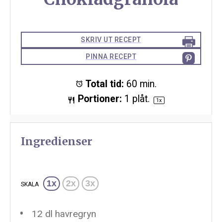
SKRIV UT RECEPT
PINNA RECEPT
Total tid:
60 min.
Portioner:
1
plåt.
1
x
Ingredienser
1x
2x
3x
SKALA
12
dl havregryn