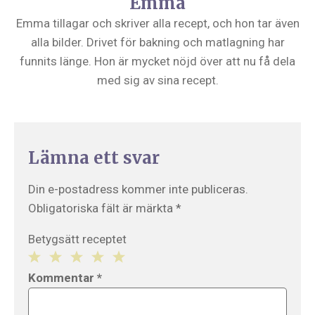
Emma
Emma tillagar och skriver alla recept, och hon tar även
alla bilder. Drivet för bakning och matlagning har
funnits länge. Hon är mycket nöjd över att nu få dela
med sig av sina recept.
Lämna ett svar
Din e-postadress kommer inte publiceras.
Obligatoriska fält är märkta
*
Betygsätt receptet
1
2
3
4
5
Kommentar
*
Star
Stars
Stars
Stars
Stars