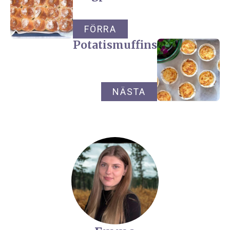
FÖRRA
Potatismuffins
NÄSTA