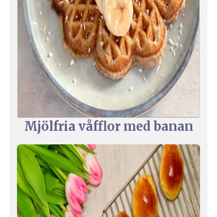
Mjölfria våfflor med banan