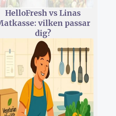
HelloFresh vs Linas
atkasse: vilken passar
dig?