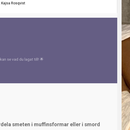
:
Kajsa Rosqvist
kan se vad du lagat till! 🌟
dela smeten i muffinsformar eller i smord