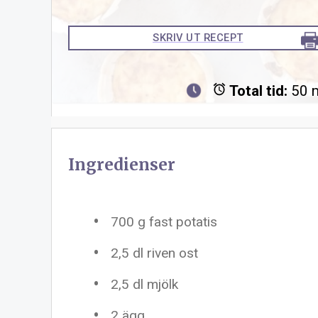
SKRIV UT RECEPT
Total tid:
50 
Ingredienser
700 g
fast potatis
2
,5 dl riven ost
2
,5 dl mjölk
2
ägg