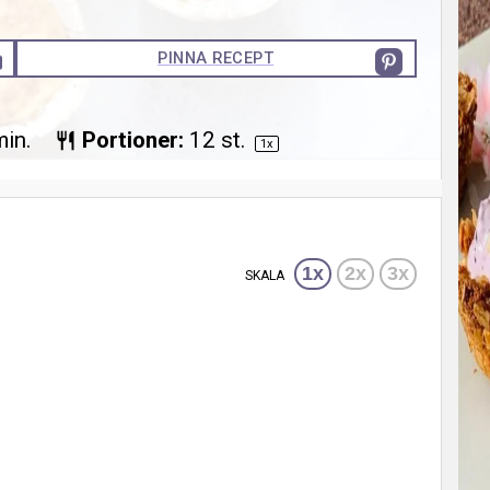
PINNA RECEPT
min.
Portioner:
12
st.
1
x
1x
2x
3x
SKALA