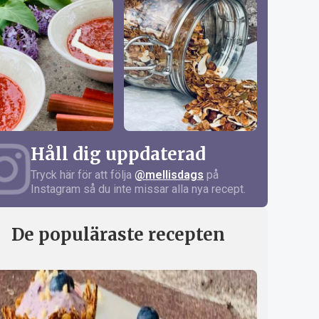
Håll dig uppdaterad
Tryck här för att följa
@mellisdags
på
Instagram så du inte missar alla nya recept.
De populäraste recepten