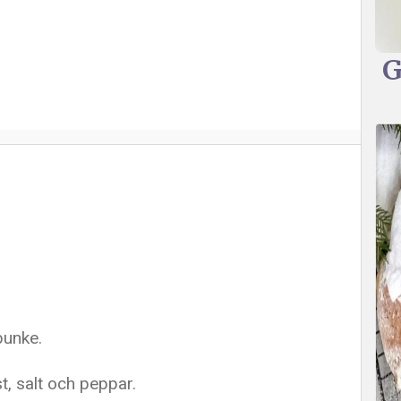
G
bunke.
st, salt och peppar.