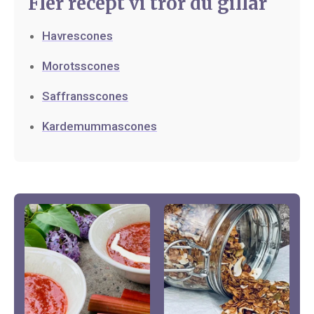
Fler recept vi tror du gillar
Havrescones
Morotsscones
Saffransscones
Kardemummascones