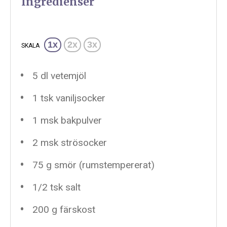
Ingredienser
1x
2x
3x
SKALA
5
dl vetemjöl
1
tsk vaniljsocker
1
msk bakpulver
2
msk strösocker
75 g
smör (rumstempererat)
1/2
tsk salt
200 g
färskost