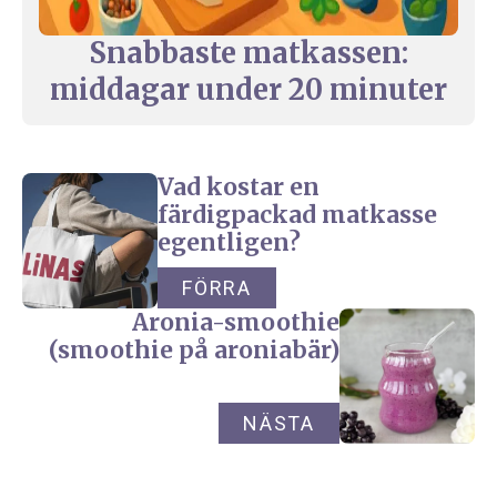
Snabbaste matkassen:
middagar under 20 minuter
Vad kostar en
färdigpackad matkasse
egentligen?
FÖRRA
Aronia-smoothie
(smoothie på aroniabär)
NÄSTA