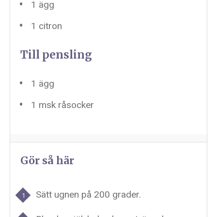
1
ägg
1
citron
Till pensling
1
ägg
1
msk råsocker
Gör så här
Sätt ugnen på 200 grader.