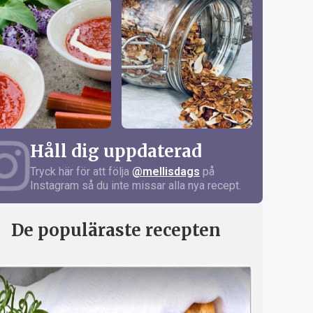
Håll dig uppdaterad
Tryck här för att följa
@mellisdags
på
Instagram så du inte missar alla nya recept.
De populäraste recepten