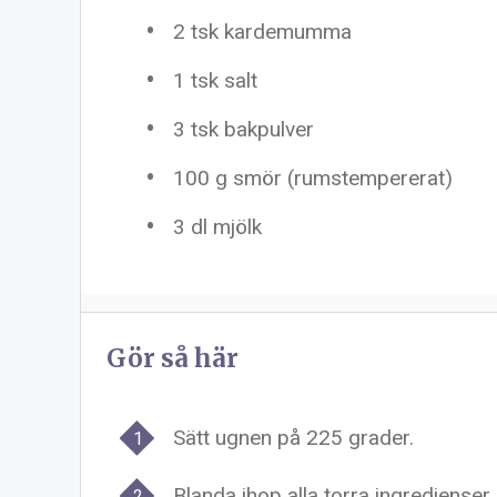
2
tsk kardemumma
1
tsk salt
3
tsk bakpulver
100 g
smör (rumstempererat)
3
dl mjölk
Gör så här
Sätt ugnen på 225 grader.
Blanda ihop alla torra ingredienser 