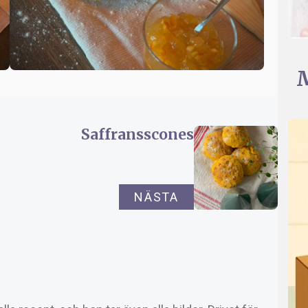
M
Saffransscones
NÄSTA