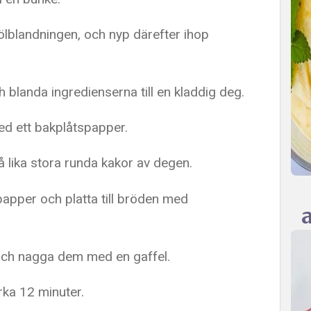
ölblandningen, och nyp därefter ihop
 blanda ingredienserna till en kladdig deg.
ed ett bakplåtspapper.
å lika stora runda kakor av degen.
pper och platta till bröden med
r och nagga dem med en gaffel.
rka 12 minuter.