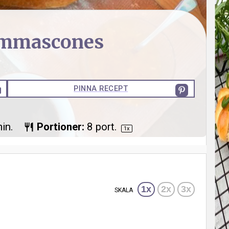
mmascones
PINNA RECEPT
in.
Portioner:
8
port.
1
x
1x
2x
3x
SKALA