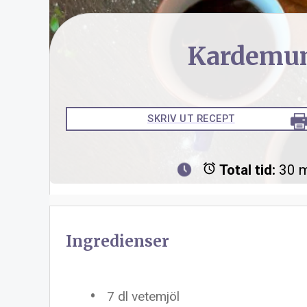
Kardemu
SKRIV UT RECEPT
Total tid:
30 m
Ingredienser
7
dl vetemjöl