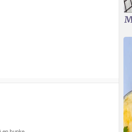
M
i en bunke.