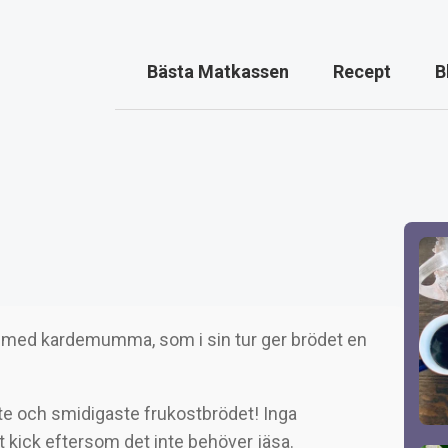
Bästa Matkassen
Recept
B
s
s med kardemumma, som i sin tur ger brödet en
te och smidigaste frukostbrödet! Inga
tt kick eftersom det inte behöver jäsa.