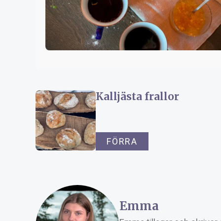
Kalljästa frallor
FÖRRA
Emma