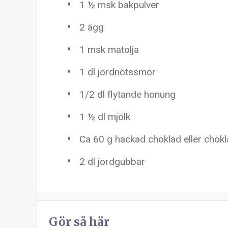
1 ½
msk bakpulver
2
ägg
1
msk matolja
1
dl jordnötssmör
1/2
dl flytande honung
1 ½
dl mjölk
Ca
60 g
hackad choklad eller chok
2
dl jordgubbar
Gör så här