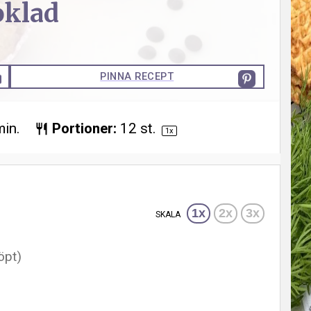
oklad
PINNA RECEPT
min.
Portioner:
12
st.
1
x
1x
2x
3x
SKALA
öpt)