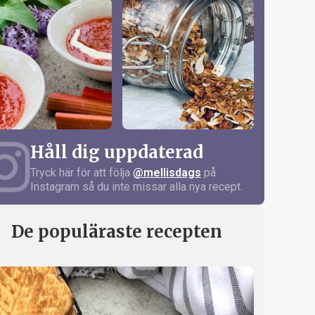
Håll dig uppdaterad
Tryck här för att följa
@mellisdags
på
Instagram så du inte missar alla nya recept.
De populäraste recepten