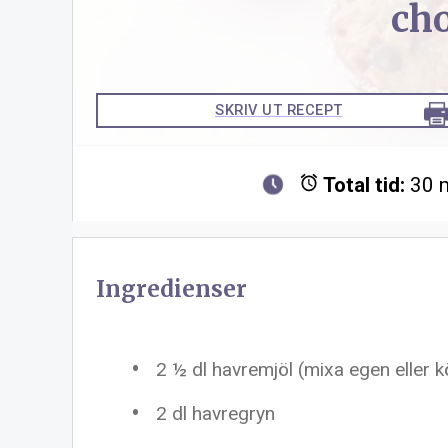
ch
SKRIV UT RECEPT
Total tid:
30 
Ingredienser
2 ½
dl havremjöl (mixa egen eller k
2
dl havregryn