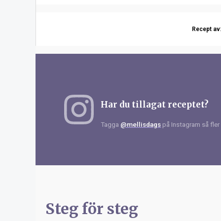
Recept av
Har du tillagat receptet?
Tagga
@mellisdags
på Instagram så fler 
Steg för steg