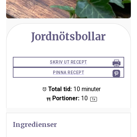
Jordnötsbollar
SKRIV UT RECEPT
PINNA RECEPT
Total tid:
10 minuter
Portioner:
1
0
1
x
Ingredienser