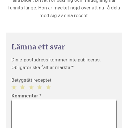
alla bilder. Drivet för bakning och matlagning har
funnits länge. Hon är mycket nöjd över att nu få dela
med sig av sina recept.
Lämna ett svar
Din e-postadress kommer inte publiceras.
Obligatoriska fält är märkta
*
Betygsätt receptet
1
2
3
4
5
Kommentar
*
Star
Stars
Stars
Stars
Stars