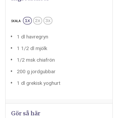
1x
2x
3x
SKALA
1
dl havregryn
1 1/2
dl mjölk
1/2
msk chiafrön
200 g
jordgubbar
1
dl grekisk yoghurt
Gör så här