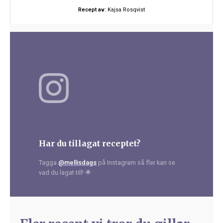
Recept av:
Kajsa Rosqvist
Har du tillagat receptet?
Tagga
@mellisdags
på Instagram så fler kan se
vad du lagat till! 🌟