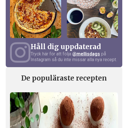
Håll dig uppdaterad
Tryck här för att följa
@mellisdags
på
Instagram så du inte missar alla nya recept.
De populäraste recepten