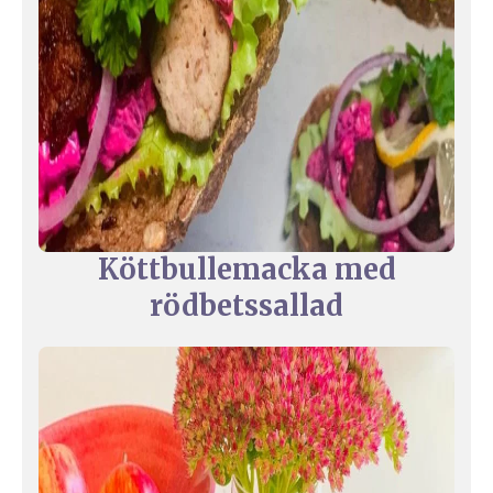
Köttbullemacka med
rödbetssallad