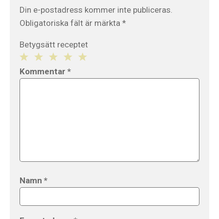
Din e-postadress kommer inte publiceras.
Obligatoriska fält är märkta
*
Betygsätt receptet
1
2
3
4
5
Kommentar
*
Star
Stars
Stars
Stars
Stars
Namn
*