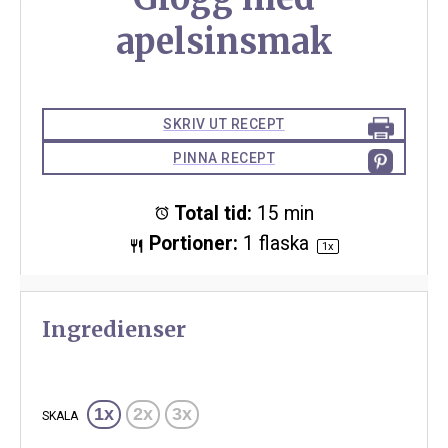
apelsinsmak
SKRIV UT RECEPT
PINNA RECEPT
Total tid:
15 min
Portioner:
1
flaska
1
x
Ingredienser
1x
2x
3x
SKALA