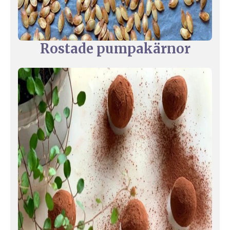
Rostade pumpakärnor