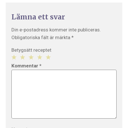
Lämna ett svar
Din e-postadress kommer inte publiceras.
Obligatoriska fält är märkta
*
Betygsätt receptet
1
2
3
4
5
Kommentar
*
Star
Stars
Stars
Stars
Stars