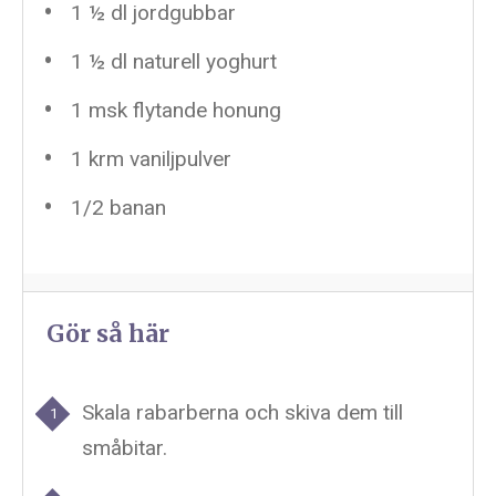
1 ½
dl jordgubbar
1 ½
dl naturell yoghurt
1
msk flytande honung
1
krm vaniljpulver
1/2
banan
Gör så här
Skala rabarberna och skiva dem till
småbitar.