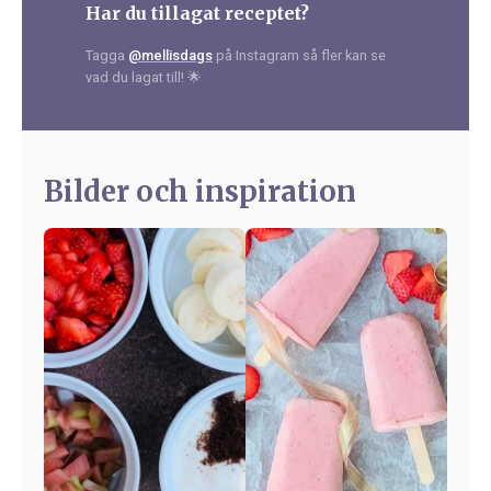
Har du tillagat receptet?
Tagga
@mellisdags
på Instagram så fler kan se
vad du lagat till! 🌟
Bilder och inspiration