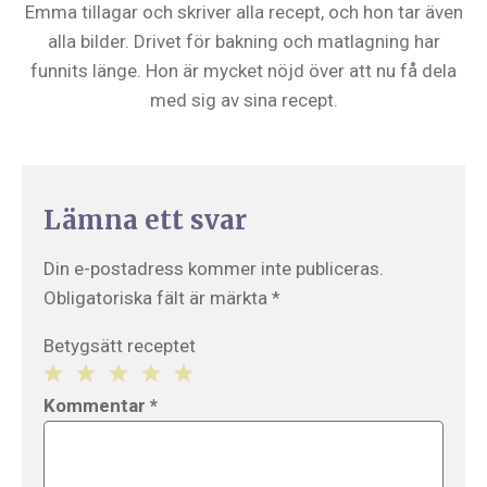
Emma tillagar och skriver alla recept, och hon tar även
alla bilder. Drivet för bakning och matlagning har
funnits länge. Hon är mycket nöjd över att nu få dela
med sig av sina recept.
Lämna ett svar
Din e-postadress kommer inte publiceras.
Obligatoriska fält är märkta
*
Betygsätt receptet
1
2
3
4
5
Kommentar
*
Star
Stars
Stars
Stars
Stars