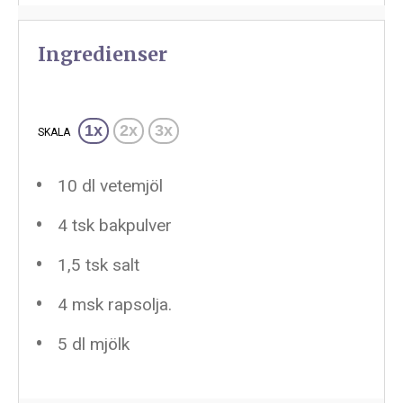
Ingredienser
1x
2x
3x
SKALA
10
dl vetemjöl
4
tsk bakpulver
1
,5 tsk salt
4
msk rapsolja.
5
dl mjölk