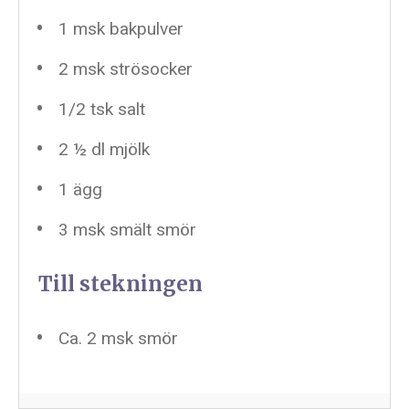
1
msk bakpulver
2
msk strösocker
1/2
tsk salt
2 ½
dl mjölk
1
ägg
3
msk smält smör
Till stekningen
Ca. 2 msk smör