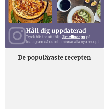
Håll dig uppdaterad
Tryck här för att följa
@mellisdags
på
Instagram så du inte missar alla nya recept.
De populäraste recepten