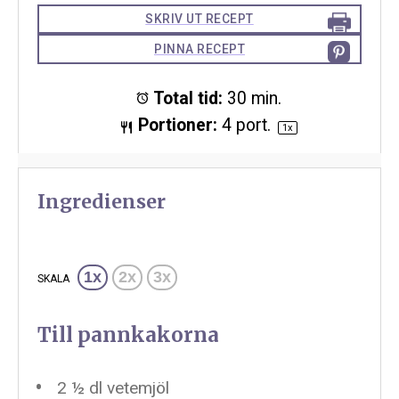
SKRIV UT RECEPT
PINNA RECEPT
Total tid:
30 min.
Portioner:
4
port.
1
x
Ingredienser
1x
2x
3x
SKALA
Till pannkakorna
2 ½
dl vetemjöl