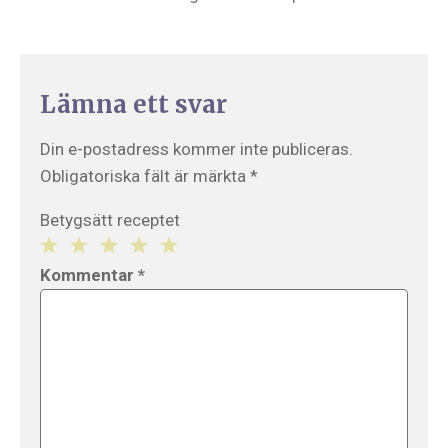
Lämna ett svar
Din e-postadress kommer inte publiceras.
Obligatoriska fält är märkta
*
Betygsätt receptet
1
2
3
4
5
Kommentar
*
Star
Stars
Stars
Stars
Stars