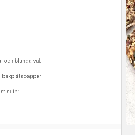
l och blanda väl.
å bakplåtspapper.
 minuter.
.