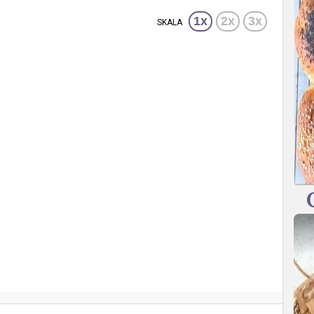
1x
2x
3x
SKALA