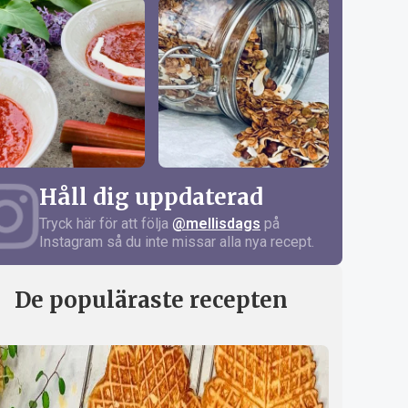
Håll dig uppdaterad
Tryck här för att följa
@mellisdags
på
Instagram så du inte missar alla nya recept.
De populäraste recepten