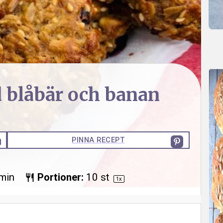
 blåbär och banan
PINNA RECEPT
min
Portioner:
10
st
1
x