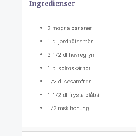
Ingredienser
2
mogna bananer
1
dl jordnötssmör
2 1/2
dl havregryn
1
dl solroskärnor
1/2
dl sesamfrön
1 1/2
dl frysta blåbär
1/2
msk honung