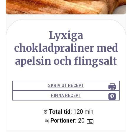
Lyxiga
chokladpraliner med
apelsin och flingsalt
SKRIV UT RECEPT
PINNA RECEPT
Total tid:
120 min.
Portioner:
2
0
1
x