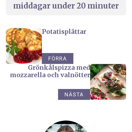
middagar under 20 minuter
Potatisplättar
FÖRRA
Grönkålspizza med
mozzarella och valnötter
NÄSTA