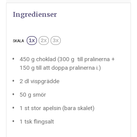
Ingredienser
1x
2x
3x
SKALA
450 g
choklad (
300 g
till pralinerna +
150 g
till att doppa pralinerna i.)
2
dl vispgrädde
50 g
smör
1
st stor apelsin (bara skalet)
1
tsk flingsalt