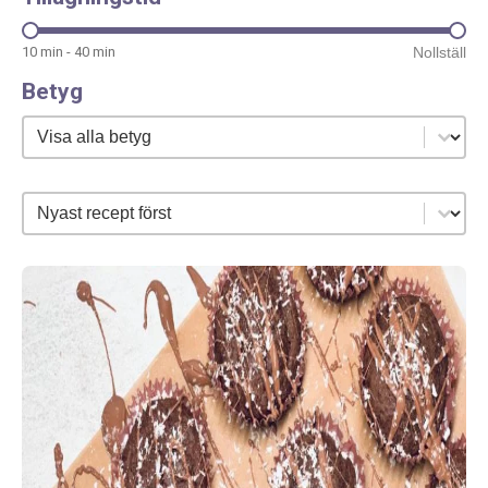
Tillagningstid
Nollställ
10 min - 40 min
Betyg
Betyg
Betyg
Sortera efter