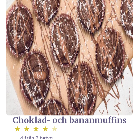
Choklad- och bananmuffins
4
från
2
betyg