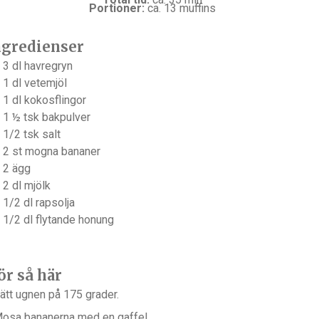
Portioner:
ca. 13 muffins
ngredienser
3
dl havregryn
1
dl vetemjöl
1
dl kokosflingor
1 ½
tsk bakpulver
1/2
tsk salt
2
st mogna bananer
2
ägg
2
dl mjölk
1/2
dl rapsolja
1/2
dl flytande honung
ör så här
ätt ugnen på 175 grader.
osa bananerna med en gaffel.