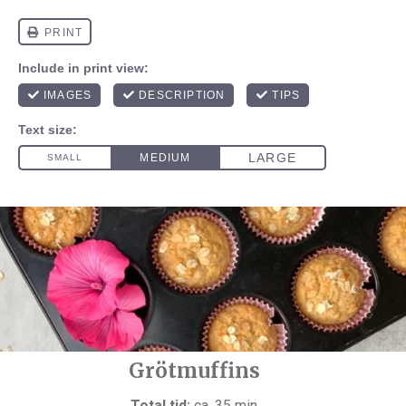
Grötmuffins
Total tid:
ca. 35 min