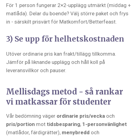
För 1 person fungerar 2×2-upplägg utmärkt (middag +
matlåda). Delar du boende? Välj större paket och frys
in - särskilt prisvärt för Matkomfort/Betterfeast.
3) Se upp för helhetskostnaden
Utöver ordinarie pris kan frakt/tillägg tillkomma.
Jämför på liknande upplägg och håll koll på
leveransvillkor och pauser.
Mellisdags metod - så rankar
vi matkassar för studenter
Vår bedömning väger
ordinarie pris/vecka
och
pris/portion
mot
tidsbesparing
,
1-personvänlighet
(matlådor, färdigrätter),
menybredd
och