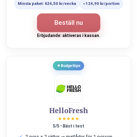
Minsta paket: 624,50 kr/vecka
~124,90 kr/portion
Beställ nu
Erbjudande: aktiveras i kassan.
Budgettips
HelloFresh
5/5 • Bäst i test
2 pers × 2 rätter ⇒ matlådor för 1 person