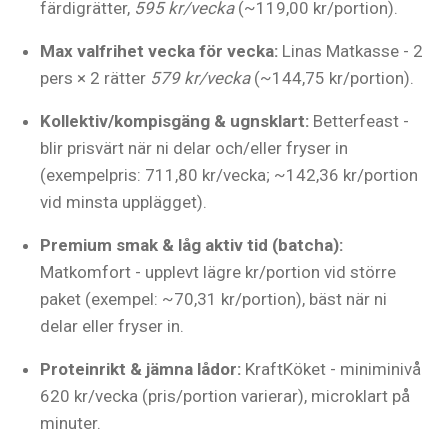
färdigrätter,
595 kr/vecka
(~119,00 kr/portion).
Max valfrihet vecka för vecka:
Linas Matkasse - 2
pers × 2 rätter
579 kr/vecka
(~144,75 kr/portion).
Kollektiv/kompisgäng & ugnsklart:
Betterfeast -
blir prisvärt när ni delar och/eller fryser in
(exempelpris: 711,80 kr/vecka; ~142,36 kr/portion
vid minsta upplägget).
Premium smak & låg aktiv tid (batcha):
Matkomfort - upplevt lägre kr/portion vid större
paket (exempel: ~70,31 kr/portion), bäst när ni
delar eller fryser in.
Proteinrikt & jämna lådor:
KraftKöket - miniminivå
620 kr/vecka (pris/portion varierar), microklart på
minuter.