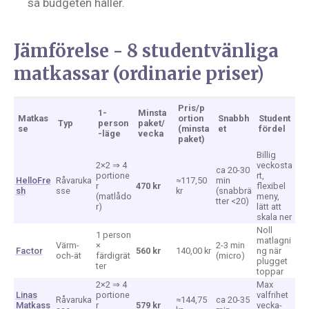
så budgeten håller.
Jämförelse - 8 studentvänliga
matkassar (ordinarie priser)
Pris/p
1-
Minsta
Matkas
ortion
Snabbh
Student
Typ
person
paket/
se
(minsta
et
fördel
-läge
vecka
paket)
Billig
2×2 ⇒ 4
veckosta
ca 20-30
portione
rt,
HelloFre
Råvaruka
≈117,50
min
r
470 kr
flexibel
sh
sse
kr
(snabbrä
(matlådo
meny,
tter <20)
r)
lätt att
skala ner
Noll
1 person
matlagni
Värm-
×
2-3 min
Factor
560 kr
140,00 kr
ng när
och-ät
färdigrät
(micro)
plugget
ter
toppar
2×2 ⇒ 4
Max
Linas
portione
valfrihet
Råvaruka
≈144,75
ca 20-35
Matkass
r
579 kr
vecka-