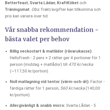
Betterfeast
,
Svarta Lådan
,
KraftKöket
och
Träningsmat
.
Obs:
frakt/avgifter kan tillkomma och
pris kan variera över tid.
Vår snabba rekommendation -
bästa valet per behov
Billig veckostart & matlådor (råvarukasse):
HelloFresh - 2 pers × 2 rätter ger 4 portioner för 1
person (middag + matlådor) till
470 kr/vecka
(~117,50 kr/portion).
Noll matlagning vid tentor (värm-och-ät):
Factor -
färdiga rätter för 1 person,
560 kr/vecka
(140,00
kr/portion).
Allergivänligt & snabb micro:
Svarta Lådan - 5