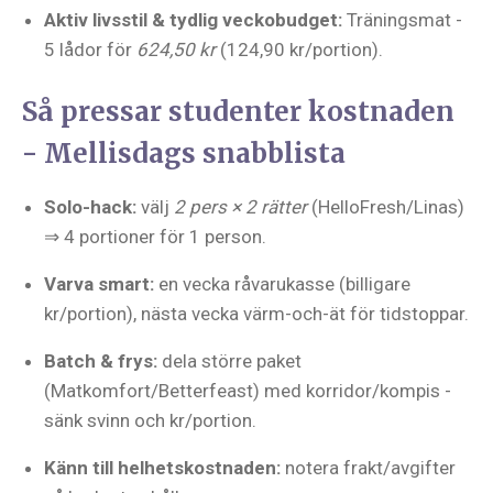
Aktiv livsstil & tydlig veckobudget:
Träningsmat -
5 lådor för
624,50 kr
(124,90 kr/portion).
Så pressar studenter kostnaden
- Mellisdags snabblista
Solo-hack:
välj
2 pers × 2 rätter
(HelloFresh/Linas)
⇒ 4 portioner för 1 person.
Varva smart:
en vecka råvarukasse (billigare
kr/portion), nästa vecka värm-och-ät för tidstoppar.
Batch & frys:
dela större paket
(Matkomfort/Betterfeast) med korridor/kompis -
sänk svinn och kr/portion.
Känn till helhetskostnaden:
notera frakt/avgifter