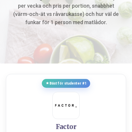
per vecka och pris per portion, snabbhet
(värm-och-ät vs råvarukasse) och hur väl de
funkar för 1 person med matlådor.
Bäst för studenter #1
Factor