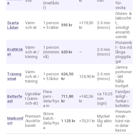
sse
kr
min
e
(matlådo
för-
r)
vecka
Gluten- &
laktosfrit
Svarta
Värm-
1 person
≈119,00
2-3 min
t,
595 kr
Lådan
och-ät
× 5 rätter
kr
(micro)
smidigt
ensamb
oende
Proteinrik
Värm-
1 person
t - bra vid
KraftKök
2-3 min
och-ät /
(minimini
620 kr
—
långa
et
(micro)
träning
vå)
pluggda
gar
Jämna
Värm-
portioner
Träning
1 person
624,50
2-3 min
och-ät /
124,90 kr
- lätt
smat
× 5 lådor
kr
(micro)
träning
hålla
budget
Flera
Familjev
Ugnsklar
ca 15-25
Betterfe
pers -
711,80
≈142,36
änligt -
t (värm-
min
ast
dela/frys
kr
kr
funkar i
och-ät)
(ugn)
a in
kollektiv
Premium
Större
Premium
Mycket
smak -
Matkomf
batch -
/kockför
1 125 kr
≈70,31 kr
låg aktiv
bäst när
ort
dela/frys
berett
tid
ni delar
a
kasse